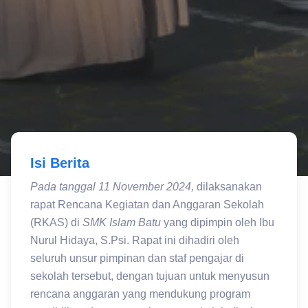
Isi Berita
Pada tanggal 11 November 2024,
dilaksanakan
rapat Rencana Kegiatan dan Anggaran Sekolah
(RKAS) di
SMK Islam Batu
yang dipimpin oleh Ibu
Nurul Hidaya, S.Psi. Rapat ini dihadiri oleh
seluruh unsur pimpinan dan staf pengajar di
sekolah tersebut, dengan tujuan untuk menyusun
rencana anggaran yang mendukung program