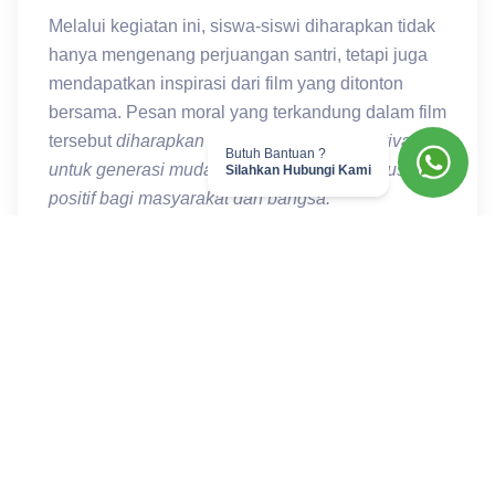
Melalui kegiatan ini, siswa-siswi diharapkan tidak
hanya mengenang perjuangan santri, tetapi juga
mendapatkan inspirasi dari film yang ditonton
bersama. Pesan moral yang terkandung dalam film
tersebut
diharapkan dapat memberikan motivasi
Butuh Bantuan ?
untuk generasi muda untuk terus berkontribusi
Silahkan Hubungi Kami
positif bagi masyarakat dan bangsa.
Partisipasi aktif dari siswa-siswi
SMK Islam Batu
dalam peringatan ini menunjukkan semangat
kebersamaan dan kesadaran akan pentingnya
menjaga nilai-nilai kebangsaan. Acara ini
diharapkan mampu mempererat hubungan antar
pelajar dan memupuk rasa cinta tanah air di
kalangan generasi muda.