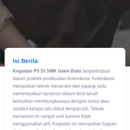
Isi Berita
Kegiatan P5 Di SMK islam Batu
berpartisipasi
dalam praktek pembuatan
Kokedama
.
Kokedama
merupakan teknik menanam dari jepang yaitu
menempatkan tanaman dalam bola tanah
kemudian membungkusnya dengan lumut atau
serabut kelapa lalu diikat dengan tali. Teknik
menanam ini sangat unik karena tidak
menggunakan pot. Kegiatan ini merupakan bagian