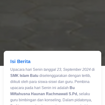
Isi Berita
Upacara hari Senin
tanggal 23, September 2024
di
SMK Islam Batu
diselenggarakan dengan tertib,
diikuti oleh para siswa-siswi dan guru. Pembina
upacara pada hari Senin ini adalah
Bu
Miftahusna Haunan Rachmawati S.Pd,
selaku
guru bimbingan dan konseling. Dalam pidatonya,