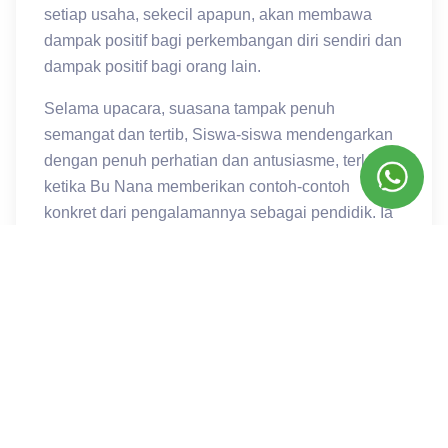
setiap usaha, sekecil apapun, akan membawa
dampak positif bagi perkembangan diri sendiri dan
dampak positif bagi orang lain.
Selama upacara, suasana tampak penuh
semangat dan tertib, Siswa-siswa mendengarkan
dengan penuh perhatian dan antusiasme, terlebih
ketika Bu Nana memberikan contoh-contoh
konkret dari pengalamannya sebagai pendidik. Ia
bercerita tentang bagaimana kepercayaan diri bisa
mengubah pola pikir seseorang, dari yang ragu-
ragu menjadi lebih yakin dalam mengambil
keputusan. Motivasi yang ia sampaikan
diharapkan dapat memicu siswa untuk lebih berani
tampil di depan umum dan percaya pada
kemampuan diri mereka sendiri. Percaya Diri tidak
lepas juga dari tanggung jawab sebagai siswa dan
siswi untuk terus belajar dan selalu mengikuti